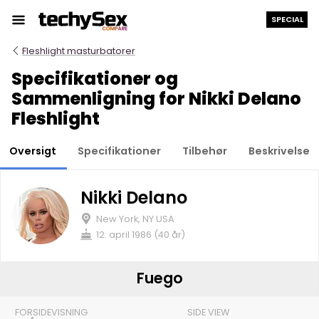
Hop
SPECIAL
til
indholdet
Fleshlight masturbatorer
Specifikationer og
Sammenligning for Nikki Delano
Fleshlight
Oversigt
Specifikationer
Tilbehør
Beskrivelse
Nikki Delano
New York, NY USA
12. april 1986 (40 år)
Fuego
FORSIDEVISNING
SIDE VIEW