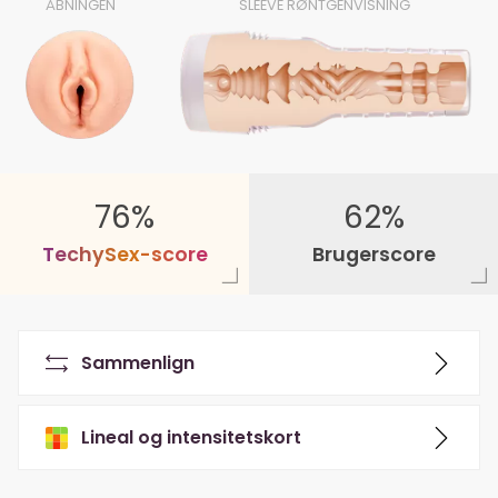
ÅBNINGEN
SLEEVE RØNTGENVISNING
76%
62%
T
e
c
h
y
S
e
x
-
s
c
o
r
e
Brugerscore
Sammenlign
Lineal og intensitetskort