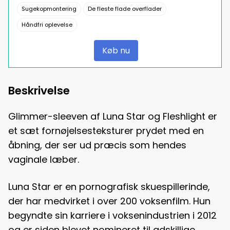
Sugekopmontering
De fleste flade overflader
Håndfri oplevelse
Køb nu
Beskrivelse
Glimmer-sleeven af Luna Star og Fleshlight er
et sæt fornøjelsesteksturer prydet med en
åbning, der ser ud præcis som hendes
vaginale læber.
Luna Star er en pornografisk skuespillerinde,
der har medvirket i over 200 voksenfilm. Hun
begyndte sin karriere i voksenindustrien i 2012
og er siden blevet nomineret til adskillige