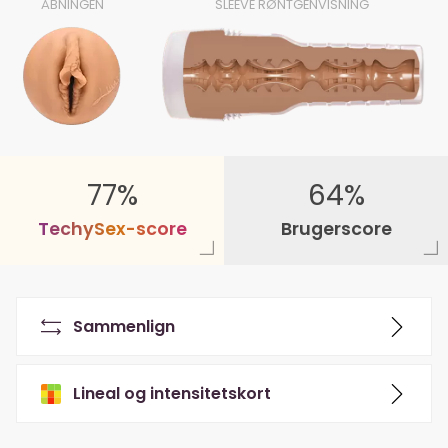
ÅBNINGEN
SLEEVE RØNTGENVISNING
77%
64%
T
e
c
h
y
S
e
x
-
s
c
o
r
e
Brugerscore
Sammenlign
Lineal og intensitetskort