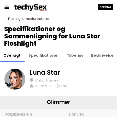
Hop
SPECIAL
til
indholdet
Fleshlight masturbatorer
Specifikationer og
Sammenligning for Luna Star
Fleshlight
Oversigt
Specifikationer
Tilbehør
Beskrivelse
Luna Star
Cuba, Havana
25. maj 1989 (37 år)
Glimmer
FORSIDEVISNING
SIDE VIEW