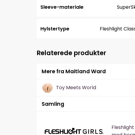
Sleeve-materiale
SuperSk
Hylstertype
Fleshlight Clas
Relaterede produkter
Mere fra Maitland Ward
Toy Meets World
Samling
Fleshlight
med berøm