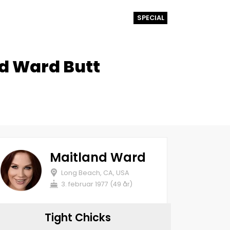
SPECIAL
nd Ward Butt
Maitland Ward
Long Beach, CA, USA
3. februar 1977 (49 år)
Tight Chicks