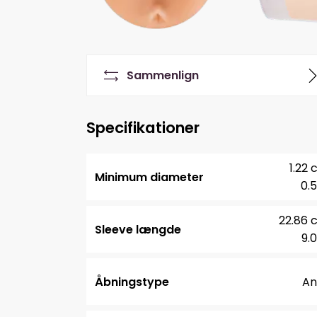
Sammenlign
Specifikationer
1.22
Minimum diameter
0.5
22.86 
Sleeve længde
9.0
Åbningstype
An