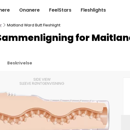
nere
Onanere
FeelStars
Fleshlights
r
Maitland Ward Butt Fleshlight
 Sammenligning for Maitla
Beskrivelse
SIDE VIEW
SLEEVE RØNTGENVISNING