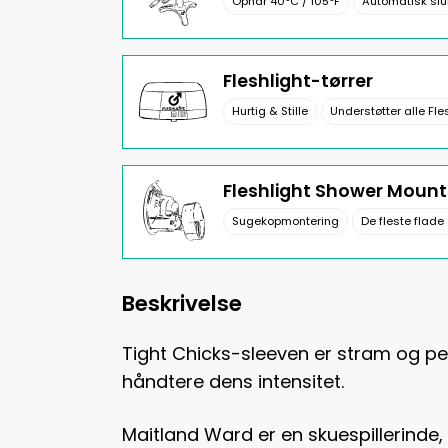
Opnår 40°C / 105°F
Automatisk slu
Fleshlight-tørrer
Hurtig & Stille
Understøtter alle Fle
Fleshlight Shower Mount
Sugekopmontering
De fleste flade
Beskrivelse
Tight Chicks-sleeven er stram og per
håndtere dens intensitet.
Maitland Ward er en skuespillerinde,