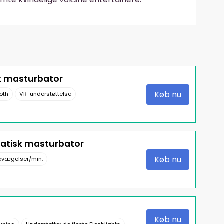
k masturbator
Køb nu
ooth
VR-understøttelse
matisk masturbator
Køb nu
evægelser/min.
Køb nu