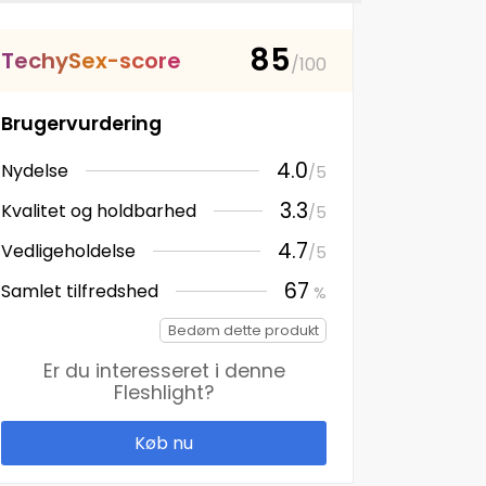
85
T
e
c
h
y
S
e
x
-
s
c
o
r
e
/100
Brugervurdering
4.0
Nydelse
/5
3.3
Kvalitet og holdbarhed
/5
4.7
Vedligeholdelse
/5
67
Samlet tilfredshed
%
Bedøm dette produkt
Er du interesseret i denne
Fleshlight
?
Køb nu