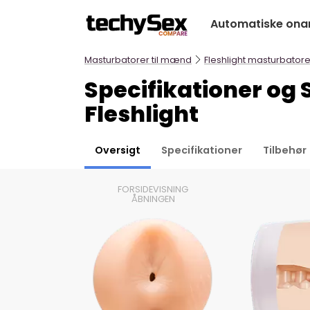
Hop
Automatiske ona
til
indholdet
Masturbatorer til mænd
Fleshlight masturbatore
Specifikationer og
Fleshlight
Oversigt
Specifikationer
Tilbehør
FORSIDEVISNING
ÅBNINGEN