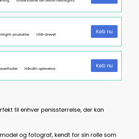
kning
Understøtter de fleste Fleshlights
Køb nu
shlight-produkter
USB-drevet
Køb nu
 overflader
Håndfri oplevelse
fekt til enhver penisstørrelse, der kan
 model og fotograf, kendt for sin rolle som