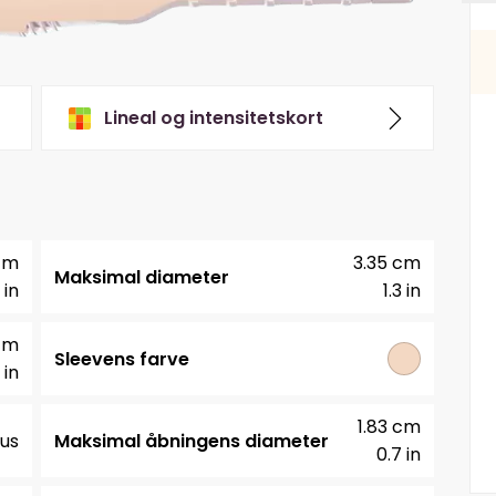
Lineal og intensitetskort
 cm
3.35 cm
Maksimal diameter
 in
1.3 in
cm
Sleevens farve
 in
1.83 cm
us
Maksimal åbningens diameter
0.7 in