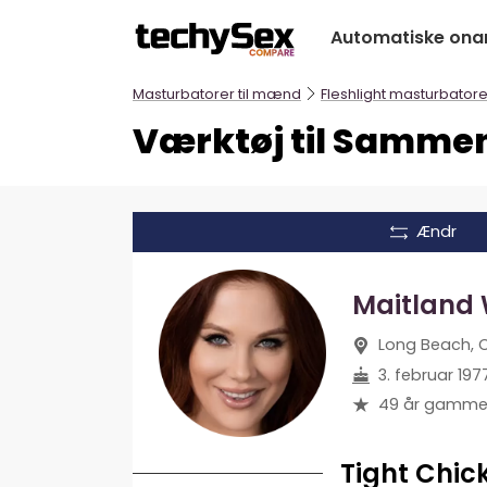
Hop
Automatiske ona
til
indholdet
Masturbatorer til mænd
Fleshlight masturbatore
Værktøj til Sammenl
Ændr
Maitland
Long Beach, 
3. februar 197
49 år gamme
Tight Chic