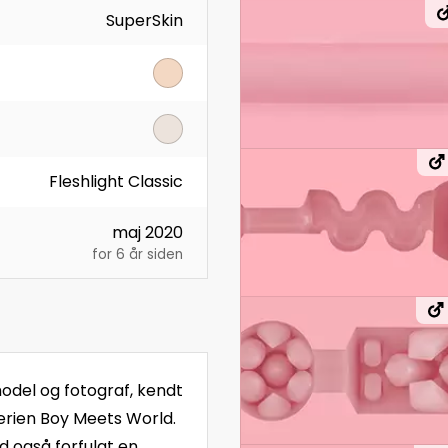
SuperSkin
Fleshlight Classic
maj 2020
for 6 år siden
model og fotograf, kendt
serien Boy Meets World.
d også forfulgt en