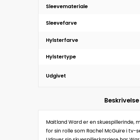
Sleevemateriale
Sleevefarve
Hylsterfarve
Hylstertype
Udgivet
Beskrivelse
Maitland Ward er en skuespillerinde, 
for sin rolle som Rachel McGuire i tv-
Udover sin skuespillerkarriere har War