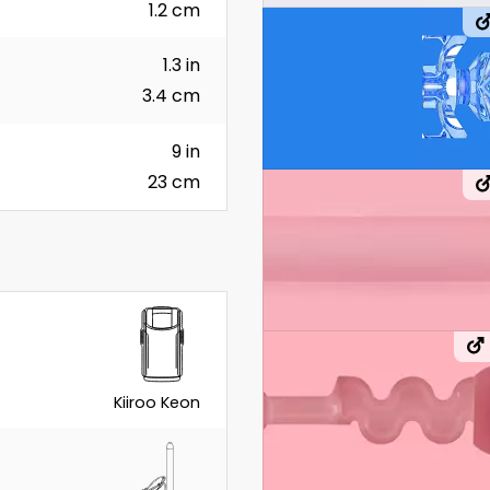
1.2 cm
1.3 in
3.4 cm
9 in
23 cm
Kiiroo Keon