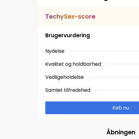
T
e
c
h
y
S
e
x
-
s
c
o
r
e
Brugervurdering
Nydelse
Kvalitet og holdbarhed
Vedligeholdelse
Samlet tilfredshed
Køb nu
Åbningen