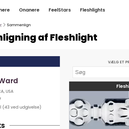
nere
Onanere
FeelStars
Fleshlights
r
Sammenlign
igning af Fleshlight
VÆLG ET P
 Ward
Flesh
CA, USA
7
l
(43 ved udgivelse)
ks