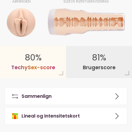
ÅBNINGEN
SLEEVE RØNTGENVISNING
80%
81%
T
e
c
h
y
S
e
x
-
s
c
o
r
e
Brugerscore
Sammenlign
Lineal og intensitetskort