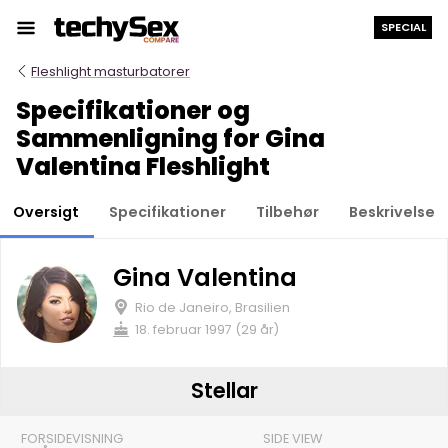
Hop
SPECIAL
til
indholdet
Fleshlight masturbatorer
Specifikationer og
Sammenligning for Gina
Valentina Fleshlight
Oversigt
Specifikationer
Tilbehør
Beskrivelse
Gina Valentina
Rio de Janeiro, Brasilien
18. februar 1997 (29 år)
Stellar
FORSIDEVISNING
SIDE VIEW