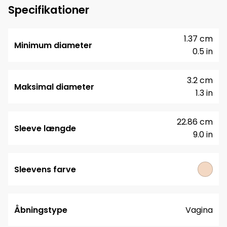
Specifikationer
1.37 cm
Minimum diameter
0.5 in
3.2 cm
Maksimal diameter
1.3 in
22.86 cm
Sleeve længde
9.0 in
Sleevens farve
Åbningstype
Vagina