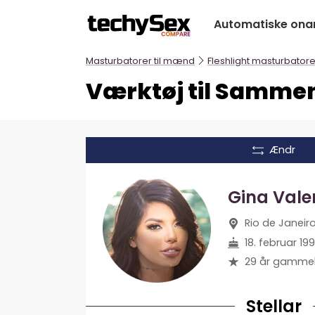
Hop
Automatiske ona
til
indholdet
Masturbatorer til mænd
Fleshlight masturbatore
Værktøj til Sammenl
Ændr
Gina Vale
Rio de Janeiro
18. februar 19
29 år gamme
Stellar