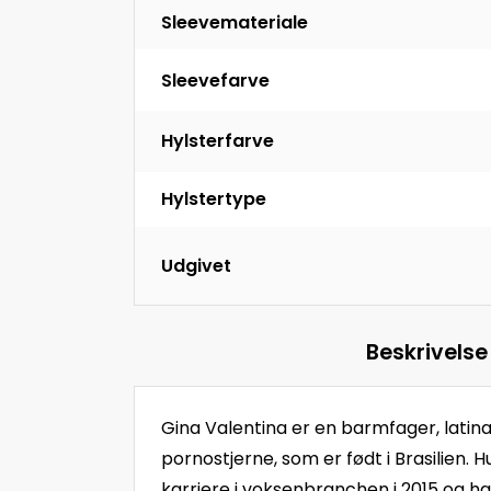
Sleevemateriale
Sleevefarve
Hylsterfarve
Hylstertype
Udgivet
Beskrivelse
Gina Valentina er en barmfager, lati
pornostjerne, som er født i Brasilien. 
karriere i voksenbranchen i 2015 og ha