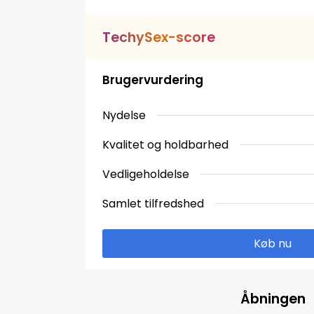
T
e
c
h
y
S
e
x
-
s
c
o
r
e
Brugervurdering
Nydelse
Kvalitet og holdbarhed
Vedligeholdelse
Samlet tilfredshed
Køb nu
Åbningen