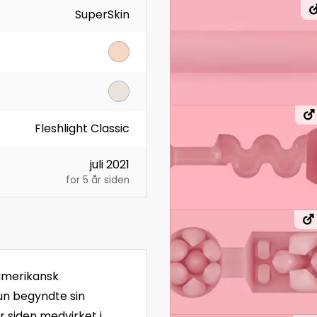
SuperSkin
Fleshlight Classic
juli 2021
for 5 år siden
namerikansk
Hun begyndte sin
r siden medvirket i