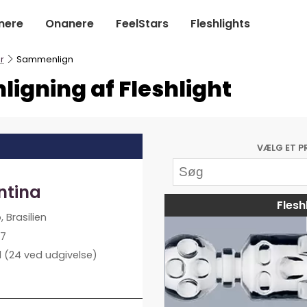
nere
Onanere
FeelStars
Fleshlights
r
Sammenlign
igning af Fleshlight
VÆLG ET P
ntina
Flesh
, Brasilien
97
l
(24 ved udgivelse)