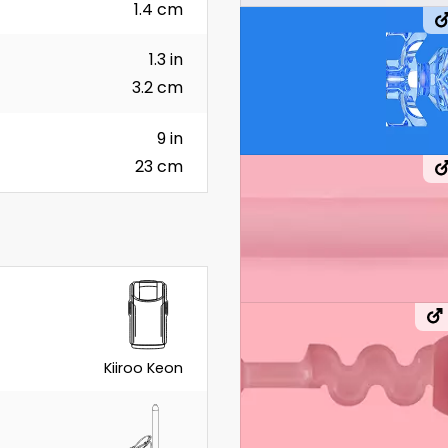
1.4 cm
1.3 in
3.2 cm
9 in
23 cm
Kiiroo Keon