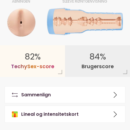
ÅBNINGEN
SLEEVE RØNTGENVISNING
82%
84%
T
e
c
h
y
S
e
x
-
s
c
o
r
e
Brugerscore
Sammenlign
Lineal og intensitetskort