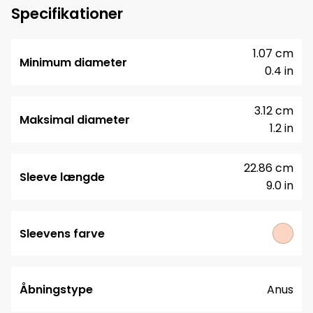
Specifikationer
1.07 cm
Minimum diameter
0.4 in
3.12 cm
Maksimal diameter
1.2 in
22.86 cm
Sleeve længde
9.0 in
Sleevens farve
Åbningstype
Anus