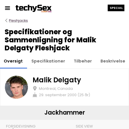
Hop
SPECIAL
til
indholdet
Fleshjacks
Specifikationer og
Sammenligning for Malik
Delgaty Fleshjack
Oversigt
Specifikationer
Tilbehør
Beskrivelse
Malik Delgaty
Montreal, Canada
29. september 2000 (25 år)
Jackhammer
FORSIDEVISNING
SIDE VIEW