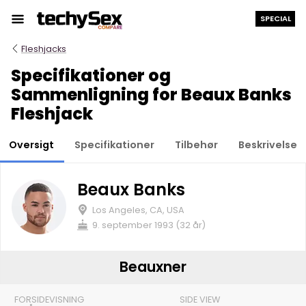
Hop
SPECIAL
til
indholdet
Fleshjacks
Specifikationer og
Sammenligning for Beaux Banks
Fleshjack
Oversigt
Specifikationer
Tilbehør
Beskrivelse
Beaux Banks
Los Angeles, CA, USA
9. september 1993 (32 år)
Beauxner
FORSIDEVISNING
SIDE VIEW