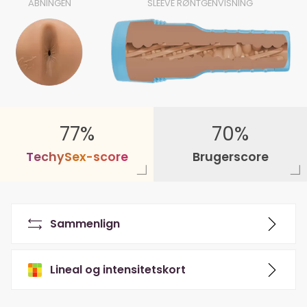
ÅBNINGEN
SLEEVE RØNTGENVISNING
77%
70%
T
e
c
h
y
S
e
x
-
s
c
o
r
e
Brugerscore
Sammenlign
Lineal og intensitetskort