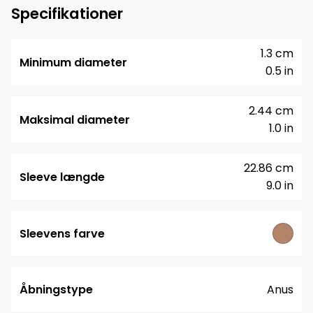
Specifikationer
1.3 cm
Minimum diameter
0.5 in
2.44 cm
Maksimal diameter
1.0 in
22.86 cm
Sleeve længde
9.0 in
Sleevens farve
Åbningstype
Anus