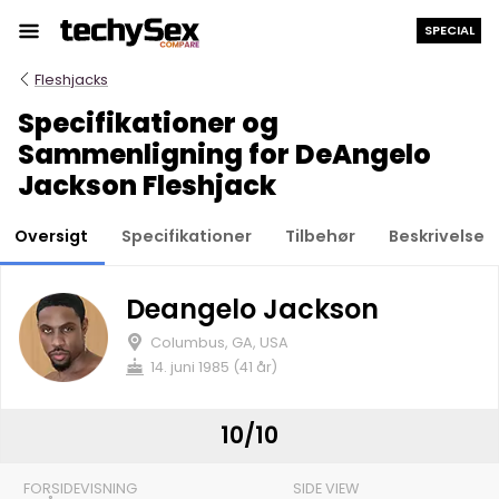
Hop
SPECIAL
til
indholdet
Fleshjacks
Specifikationer og
Sammenligning for DeAngelo
Jackson Fleshjack
Oversigt
Specifikationer
Tilbehør
Beskrivelse
Deangelo Jackson
Columbus, GA, USA
14. juni 1985 (41 år)
10/10
FORSIDEVISNING
SIDE VIEW