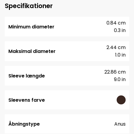
Specifikationer
0.84 cm
Minimum diameter
0.3 in
2.44 cm
Maksimal diameter
1.0 in
22.86 cm
Sleeve længde
9.0 in
Sleevens farve
Åbningstype
Anus