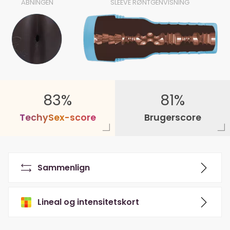
ÅBNINGEN
SLEEVE RØNTGENVISNING
83%
81%
T
e
c
h
y
S
e
x
-
s
c
o
r
e
Brugerscore
Sammenlign
Lineal og intensitetskort