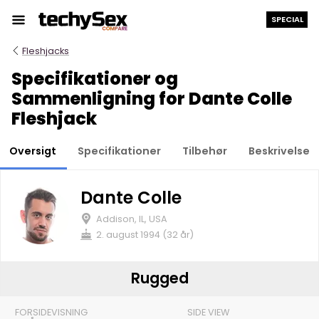
Hop
SPECIAL
til
indholdet
Fleshjacks
Specifikationer og
Sammenligning for Dante Colle
Fleshjack
Oversigt
Specifikationer
Tilbehør
Beskrivelse
Dante Colle
Addison, IL, USA
2. august 1994 (32 år)
Rugged
FORSIDEVISNING
SIDE VIEW