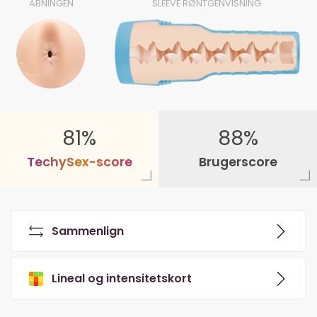
ÅBNINGEN
SLEEVE RØNTGENVISNING
81%
88%
T
e
c
h
y
S
e
x
-
s
c
o
r
e
Brugerscore
Sammenlign
Lineal og intensitetskort