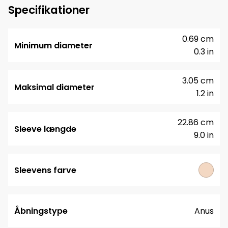
Specifikationer
0.69 cm
Minimum diameter
0.3 in
3.05 cm
Maksimal diameter
1.2 in
22.86 cm
Sleeve længde
9.0 in
Sleevens farve
Åbningstype
Anus