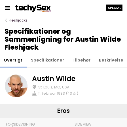
Hop
SPECIAL
til
indholdet
Fleshjacks
Specifikationer og
Sammenligning for Austin Wilde
Fleshjack
Oversigt
Specifikationer
Tilbehør
Beskrivelse
Austin Wilde
St. Louis, MO, USA
11. februar 1983 (43 år)
Eros
FORSIDEVISNING
SIDE VIEW