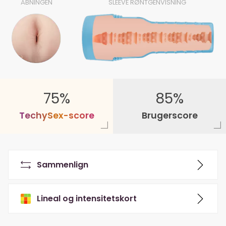
ÅBNINGEN
SLEEVE RØNTGENVISNING
75%
85%
T
e
c
h
y
S
e
x
-
s
c
o
r
e
Brugerscore
Sammenlign
Lineal og intensitetskort