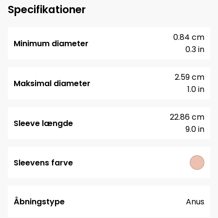
Specifikationer
0.84 cm
Minimum diameter
0.3 in
2.59 cm
Maksimal diameter
1.0 in
22.86 cm
Sleeve længde
9.0 in
Sleevens farve
Åbningstype
Anus