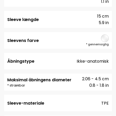
1.1 in
15 cm
Sleeve længde
5.9 in
Sleevens farve
*
gennemsigtig
Åbningstype
Ikke-anatomisk
2.06 - 4.5 cm
Maksimal åbningens diameter
0.8 - 1.8 in
* strækbar
Sleeve-materiale
TPE