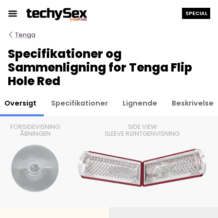
Hop
SPECIAL
til
indholdet
Tenga
Specifikationer og
Sammenligning for Tenga Flip
Hole Red
Oversigt
Specifikationer
Lignende
Beskrivelse
FORSIDEVISNING
SIDE VIEW
ÅBNINGEN
SLEEVE RØNTGENVISNING