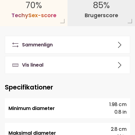
70%
85%
T
e
c
h
y
S
e
x
-
s
c
o
r
e
Brugerscore
Sammenlign
Vis lineal
Specifikationer
1.98 cm
Minimum diameter
0.8 in
2.8 cm
Maksimal diameter