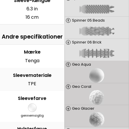
Sleeve-længde
6.3 in
16 cm
Spinner 05 Beads
T
Andre specifikationer
Spinner 06 Brick
T
Mærke
Tenga
Geo Aqua
T
Sleevemateriale
TPE
Geo Coral
T
Sleevefarve
Geo Glacier
T
gennemsigtig
Hylsterfarve