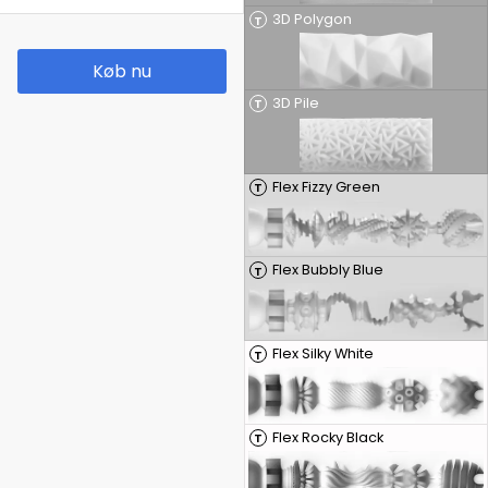
3D Polygon
T
Køb nu
3D Pile
T
Flex Fizzy Green
T
Flex Bubbly Blue
T
Flex Silky White
T
Flex Rocky Black
T