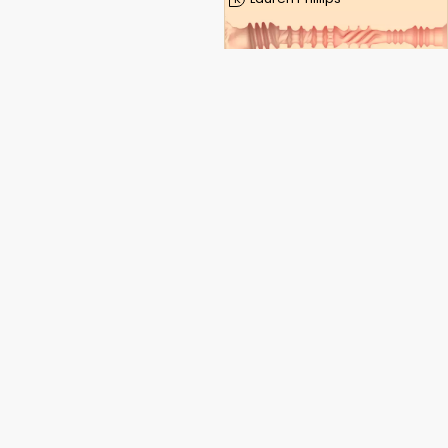
Molly Stewart
K
Natalia Starr
K
Nicolette Shea
K
Rae Lil Black
K
Opdag kraften i din seksualitet.
Romi Chase
K
Hos TechySex.com tror vi på, at vores kroppe skal
elskes, nydes og udforskes. Vi er et åbent fællesskab