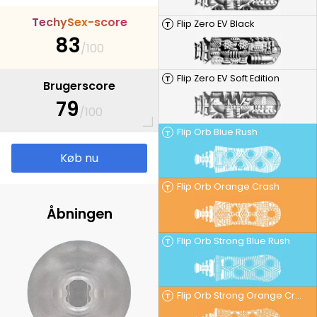
T
e
c
h
y
S
e
x
-
s
c
o
r
e
Flip Zero EV Black
T
83
/100
Flip Zero EV Soft Edition
T
Brugerscore
79
/100
Flip Orb Blue Rush
T
Køb nu
Flip Orb Orange Crash
T
Åbningen
Flip Orb Strong Blue Rush
T
Flip Orb Strong Orange Crash
T