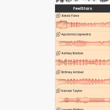
FeelStars
Alexis Fawx
K
Apolonia Lapiedra
K
Ashley Barbie
K
Britney Amber
K
Kenzie Taylor
K
Lauren Phillips
K