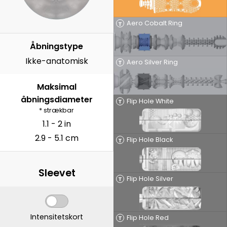
Aero Cobalt Ring
T
Åbningstype
Ikke-anatomisk
Aero Silver Ring
T
Maksimal
åbningsdiameter
Flip Hole White
T
* strækbar
1.1 - 2 in
2.9 - 5.1 cm
Flip Hole Black
T
Sleevet
Flip Hole Silver
T
Intensitetskort
Flip Hole Red
T