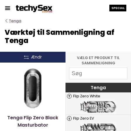
Hop
SPECIAL
til
indholdet
Tenga
Værktøj til Sammenligning af
Tenga
Ændr
VÆLG ET PRODUKT TIL
SAMMENLIGNING
Tenga
Flip Zero White
T
Tenga Flip Zero Black
Flip Zero EV
T
Masturbator