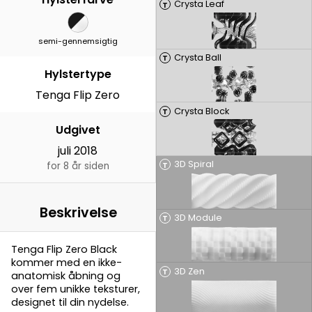
Crysta Leaf
T
semi-gennemsigtig
Crysta Ball
T
Hylstertype
Tenga Flip Zero
Crysta Block
T
Udgivet
juli 2018
3D Spiral
T
for 8 år siden
Beskrivelse
3D Module
T
Tenga Flip Zero Black
kommer med en ikke-
3D Zen
T
anatomisk åbning og
over fem unikke teksturer,
designet til din nydelse.