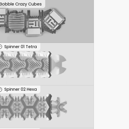
Bobble Crazy Cubes
Spinner 01 Tetra
T
Spinner 02 Hexa
T