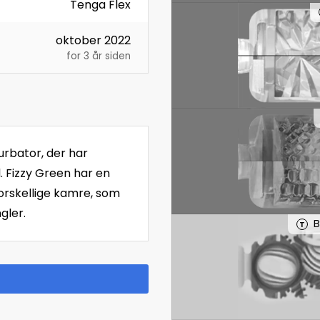
Tenga Flex
oktober 2022
for 3 år siden
urbator, der har
 Fizzy Green har en
forskellige kamre, som
gler.
B
T