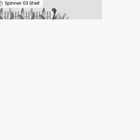
Spinner 03 Shell
T
Spinner 04 Pixel
T
Spinner 05 Beads
Afsløring (EN)
Ansvarsfraskrivelse (EN)
Kontaktpersoner (EN)