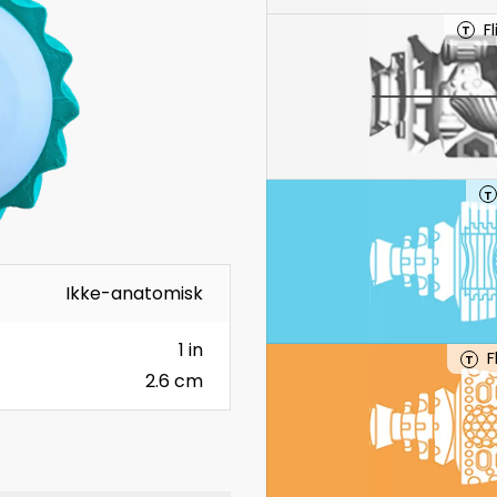
F
T
T
Ikke-anatomisk
1 in
F
T
2.6 cm