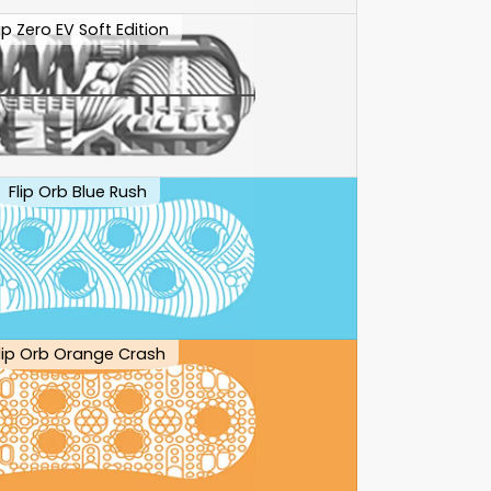
lip Zero EV Soft Edition
Flip Orb Blue Rush
lip Orb Orange Crash