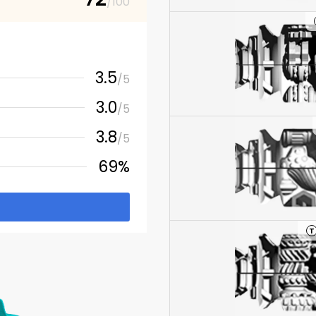
/100
3.5
/5
3.0
/5
3.8
/5
69%
T