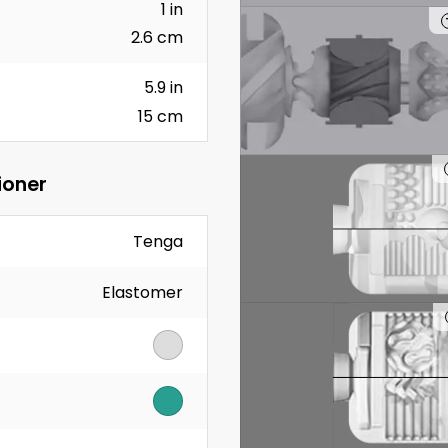
1 in
2.6 cm
5.9 in
15 cm
ioner
Tenga
Elastomer