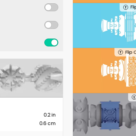
Fl
T
Flip
T
T
0.2 in
0.6 cm