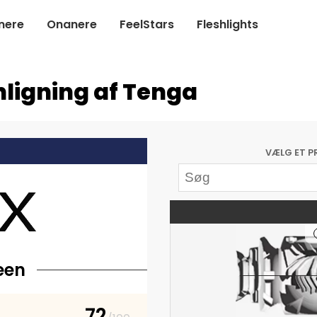
nere
Onanere
FeelStars
Fleshlights
ligning af Tenga
VÆLG ET P
reen
72