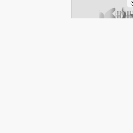
T
Servicevilkår (EN)
Privatlivspolitik (EN)
Cookie politik (EN)
 skal