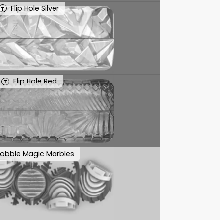
Flip Hole Silver
T
Flip Hole Red
T
obble Magic Marbles