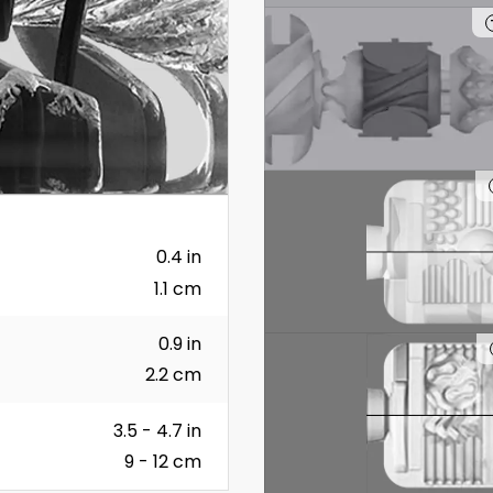
0.4 in
1.1 cm
0.9 in
2.2 cm
3.5 - 4.7 in
9 - 12 cm