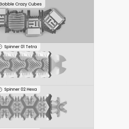
Bobble Crazy Cubes
Spinner 01 Tetra
T
Spinner 02 Hexa
T