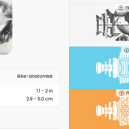
F
T
T
Ikke-anatomisk
1.1 - 2 in
F
T
2.9 - 5.0 cm