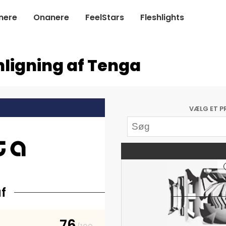
nere
Onanere
FeelStars
Fleshlights
ligning af Tenga
VÆLG ET P
f
76