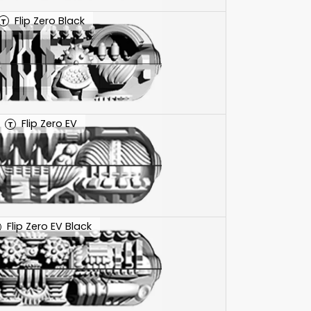
Flip Zero Black
T
Flip Zero EV
T
Flip Zero EV Black