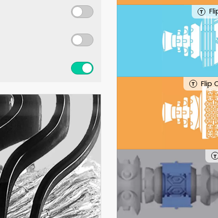
Fl
T
Flip
T
T