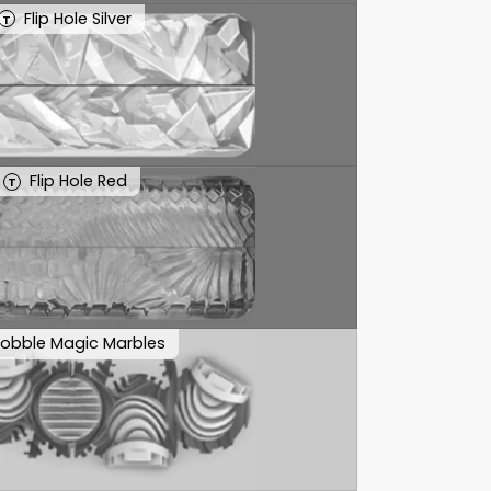
Flip Hole Silver
T
Flip Hole Red
T
obble Magic Marbles