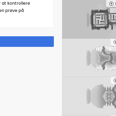
r at kontrollere
T
 en prøve på