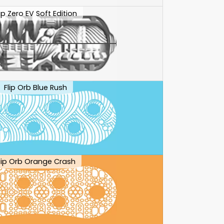
lip Zero EV Soft Edition
Flip Orb Blue Rush
lip Orb Orange Crash