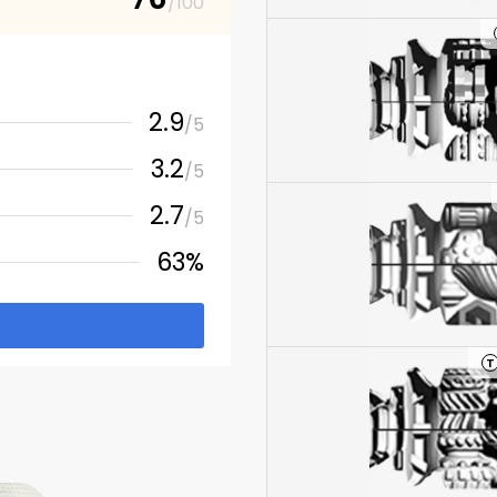
/100
2.9
/5
3.2
/5
2.7
/5
63%
T