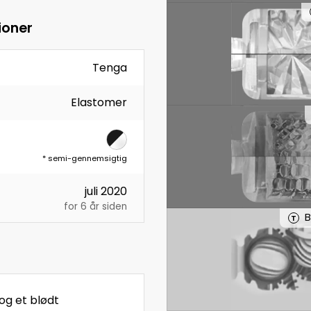
ioner
Tenga
Elastomer
*
semi-gennemsigtig
juli 2020
for 6 år siden
B
T
og et blødt