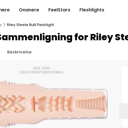
nere
Onanere
FeelStars
Fleshlights
r
Riley Steele Butt Fleshlight
Sammenligning for Riley Ste
Beskrivelse
SIDE VIEW
SLEEVE RØNTGENVISNING