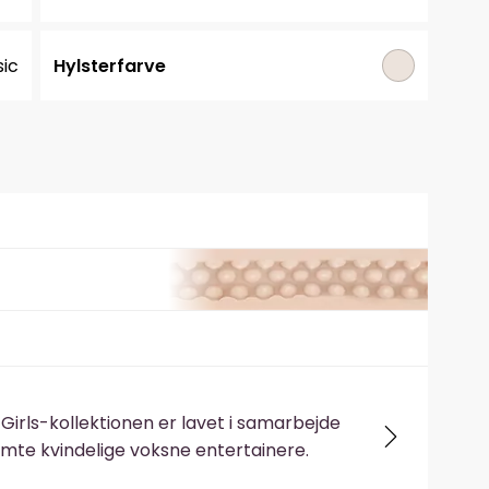
sic
Hylsterfarve
 Girls-kollektionen er lavet i samarbejde
te kvindelige voksne entertainere.