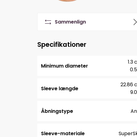
Sammenlign
Specifikationer
1.3
Minimum diameter
0.5
22.86 
Sleeve længde
9.0
Åbningstype
An
Sleeve-materiale
SuperSk