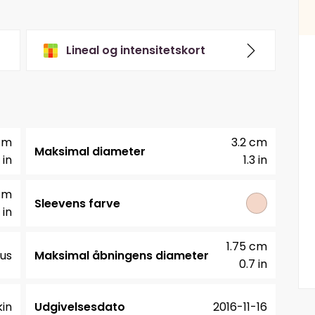
Lineal og intensitetskort
 cm
3.2 cm
Maksimal diameter
 in
1.3 in
cm
Sleevens farve
 in
1.75 cm
us
Maksimal åbningens diameter
0.7 in
in
Udgivelsesdato
2016-11-16