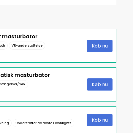
k masturbator
Køb nu
ooth
VR-understøttelse
matisk masturbator
Køb nu
evægelser/min.
Køb nu
kning
Understøtter de fleste Fleshlights