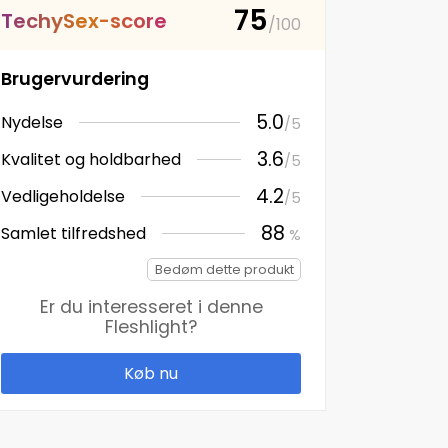
75
T
e
c
h
y
S
e
x
-
s
c
o
r
e
/100
Brugervurdering
5.0
Nydelse
/5
3.6
Kvalitet og holdbarhed
/5
4.2
Vedligeholdelse
/5
88
Samlet tilfredshed
%
Bedøm dette produkt
Er du interesseret i denne
Fleshlight
?
Køb nu