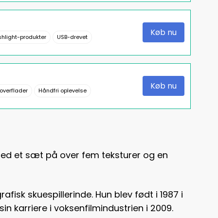
Køb nu
shlight-produkter
USB-drevet
Køb nu
 overflader
Håndfri oplevelse
 med et sæt på over fem teksturer og en
fisk skuespillerinde. Hun blev født i 1987 i
in karriere i voksenfilmindustrien i 2009.