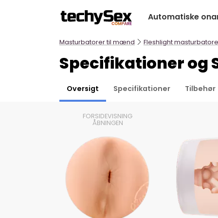
Hop
Automatiske ona
til
indholdet
Masturbatorer til mænd
Fleshlight masturbatore
Specifikationer og 
Oversigt
Specifikationer
Tilbehør
FORSIDEVISNING
ÅBNINGEN