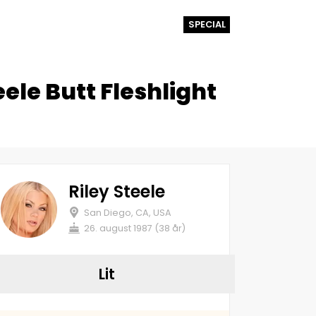
SPECIAL
ele Butt Fleshlight
Riley Steele
San Diego, CA, USA
26. august 1987 (38 år)
Lit