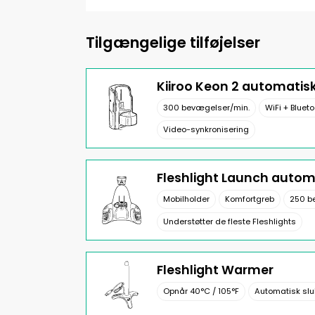
Tilgængelige tilføjelser
Kiiroo Keon 2 automatis
300 bevægelser/min.
WiFi + Bluet
Video-synkronisering
Fleshlight Launch auto
Mobilholder
Komfortgreb
250 b
Understøtter de fleste Fleshlights
Fleshlight Warmer
Opnår 40°C / 105°F
Automatisk slu