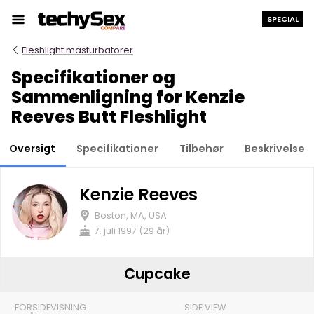
Hop
SPECIAL
til
indholdet
Fleshlight masturbatorer
Specifikationer og
Sammenligning for Kenzie
Reeves Butt Fleshlight
Oversigt
Specifikationer
Tilbehør
Beskrivelse
Kenzie Reeves
Boston, MA, USA
7. juli 1997 (29 år)
Cupcake
FORSIDEVISNING
SIDE VIEW