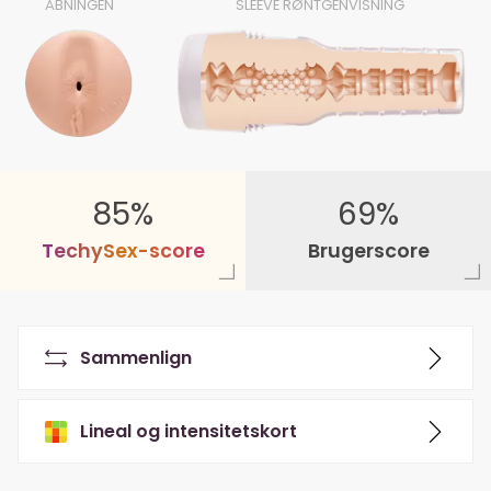
ÅBNINGEN
SLEEVE RØNTGENVISNING
85%
69%
T
e
c
h
y
S
e
x
-
s
c
o
r
e
Brugerscore
Sammenlign
Lineal og intensitetskort