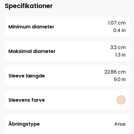
Specifikationer
1.07 cm
Minimum diameter
0.4 in
3.2 cm
Maksimal diameter
1.3 in
22.86 cm
Sleeve længde
9.0 in
Sleevens farve
Åbningstype
Anus