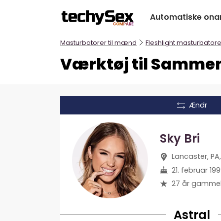
Hop
Automatiske ona
til
indholdet
Masturbatorer til mænd
Fleshlight masturbatore
Værktøj til Sammenl
Ændr
Sky Bri
Lancaster, PA
21. februar 19
27 år gamme
Astral