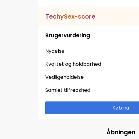
T
e
c
h
y
S
e
x
-
s
c
o
r
e
Brugervurdering
Nydelse
Kvalitet og holdbarhed
Vedligeholdelse
Samlet tilfredshed
Køb nu
Åbningen