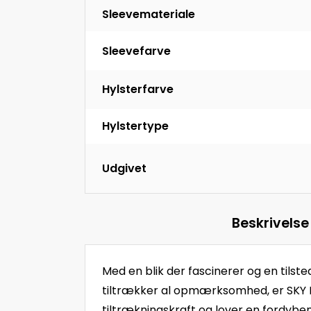
Sleevemateriale
Sleevefarve
Hylsterfarve
Hylstertype
Udgivet
Beskrivelse
Med en blik der fascinerer og en tils
tiltrækker al opmærksomhed, er SKY B
tiltrækningskraft og lover en fordyb