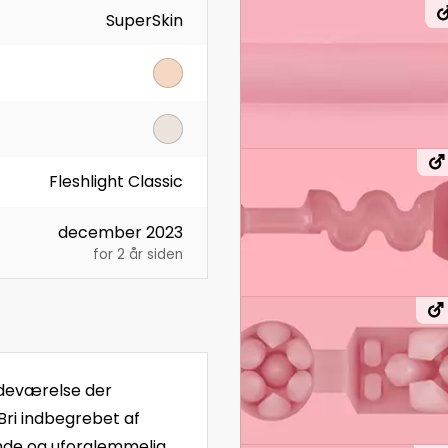
SuperSkin
Fleshlight Classic
december 2023
for 2 år siden
tedeværelse der
ri indbegrebet af
ende og uforglemmelig