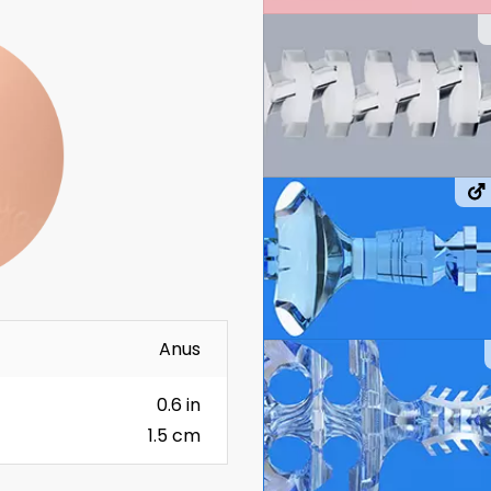
Anus
0.6 in
1.5 cm