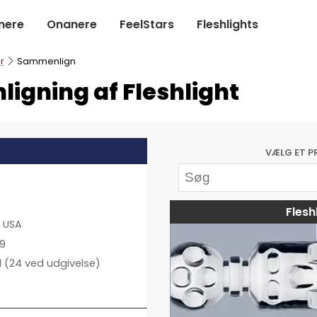
nere
Onanere
FeelStars
Fleshlights
r
Sammenlign
igning af Fleshlight
VÆLG ET P
Flesh
, USA
99
l
(24 ved udgivelse)