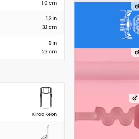
1.0 cm
1.2 in
3.1 cm
9 in
23 cm
Kiiroo Keon