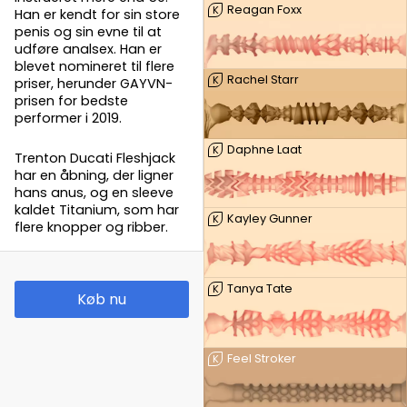
Reagan Foxx
K
Han er kendt for sin store
penis og sin evne til at
udføre analsex. Han er
blevet nomineret til flere
Rachel Starr
K
priser, herunder GAYVN-
prisen for bedste
performer i 2019.
Daphne Laat
K
Trenton Ducati Fleshjack
har en åbning, der ligner
hans anus, og en sleeve
kaldet Titanium, som har
Kayley Gunner
K
flere knopper og ribber.
Tanya Tate
K
Køb nu
Feel Stroker
K