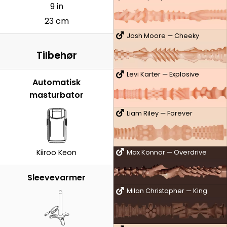
9 in
23 cm
Josh Moore — Cheeky
Tilbehør
Levi Karter — Explosive
Automatisk
masturbator
Liam Riley — Forever
Kiiroo Keon
Max Konnor — Overdrive
Sleevevarmer
Milan Christopher — King