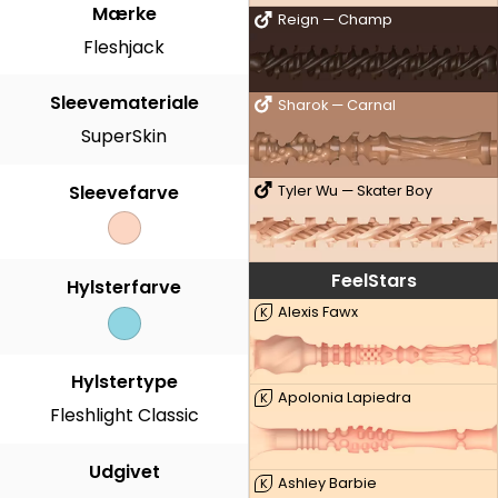
Mærke
Reign — Champ
Fleshjack
Sleevemateriale
Sharok — Carnal
SuperSkin
Sleevefarve
Tyler Wu — Skater Boy
FeelStars
Hylsterfarve
Alexis Fawx
K
Hylstertype
Apolonia Lapiedra
K
Fleshlight Classic
Udgivet
Ashley Barbie
K