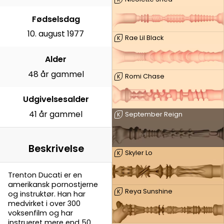
Fødselsdag
10. august 1977
Rae Lil Black
K
Alder
48 år gammel
Romi Chase
K
Udgivelsesalder
41 år gammel
September Reign
K
Beskrivelse
Skyler Lo
K
Trenton Ducati er en
amerikansk pornostjerne
Reya Sunshine
K
og instruktør. Han har
medvirket i over 300
voksenfilm og har
instrueret mere end 50.