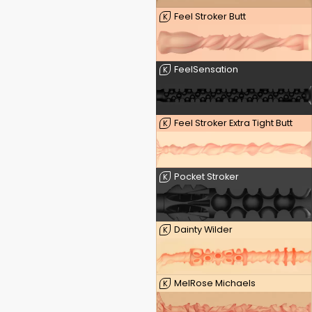
Feel Stroker Butt
K
FeelSensation
K
Feel Stroker Extra Tight Butt
K
Pocket Stroker
K
Dainty Wilder
K
MelRose Michaels
K