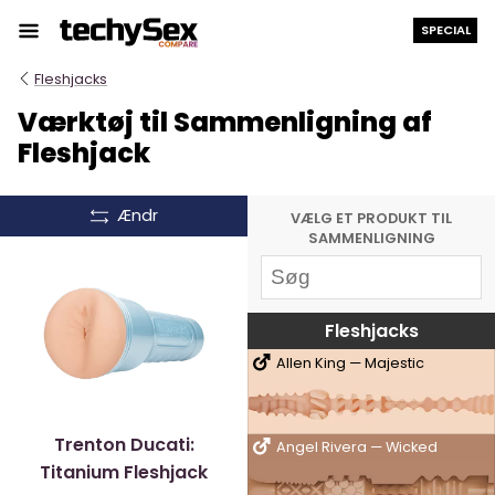
Hop
SPECIAL
til
indholdet
Fleshjacks
Værktøj til Sammenligning af
Fleshjack
Ændr
VÆLG ET PRODUKT TIL
SAMMENLIGNING
Fleshjacks
Allen King — Majestic
Trenton Ducati:
Angel Rivera — Wicked
Titanium Fleshjack