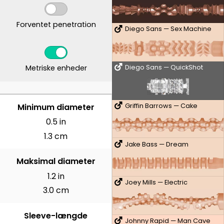
Forventet penetration
Diego Sans — Sex Machine
Metriske enheder
Diego Sans — QuickShot
CENTIMETER
Minimum diameter
Griffin Barrows — Cake
0.5 in
1.3 cm
Jake Bass — Dream
Maksimal diameter
1.2 in
Joey Mills — Electric
3.0 cm
Sleeve-længde
Johnny Rapid — Man Cave