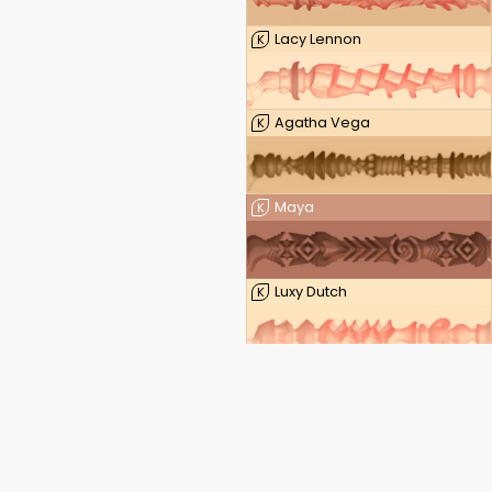
Lacy Lennon
K
Agatha Vega
K
Maya
K
Luxy Dutch
K
Leigh Raven — FeelLeigh
K
Leigh Raven — FeelLeigh Mouth
K