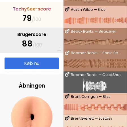
T
e
c
h
y
S
e
x
-
s
c
o
r
e
Austin Wilde — Eros
79
/100
Beaux Banks — Beauxner
Brugerscore
88
/100
Boomer Banks — Sonic Boom
Køb nu
Boomer Banks — QuickShot
Åbningen
Brent Corrigan — Bliss
Brent Everett — Ecstasy