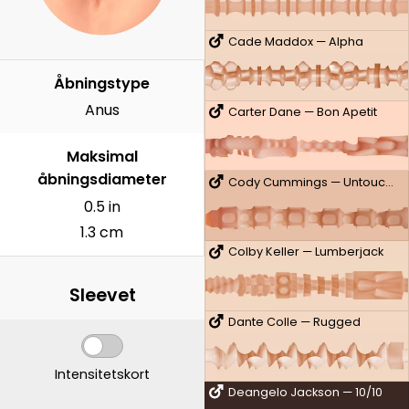
Cade Maddox — Alpha
Åbningstype
Anus
Carter Dane — Bon Apetit
Maksimal
åbningsdiameter
Cody Cummings — Untouched
0.5 in
1.3 cm
Colby Keller — Lumberjack
Sleevet
Dante Colle — Rugged
Intensitetskort
Deangelo Jackson — 10/10