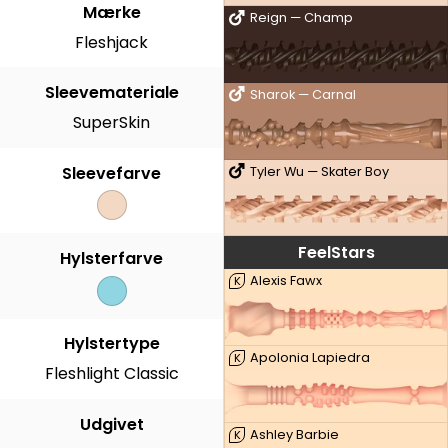
Mærke
Reign — Champ
Fleshjack
Sleevemateriale
Sharok — Carnal
SuperSkin
Sleevefarve
Tyler Wu — Skater Boy
FeelStars
Hylsterfarve
Alexis Fawx
K
Hylstertype
Apolonia Lapiedra
K
Fleshlight Classic
Udgivet
Ashley Barbie
K