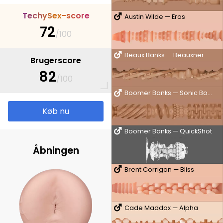
T
e
c
h
y
S
e
x
-
s
c
o
r
e
Austin Wilde — Eros
72
/100
Beaux Banks — Beauxner
Brugerscore
82
/100
Boomer Banks — Sonic Boom
Køb nu
Boomer Banks — QuickShot
Åbningen
Brent Corrigan — Bliss
Cade Maddox — Alpha