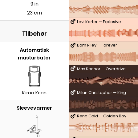
9 in
23 cm
Levi Karter — Explosive
Tilbehør
Liam Riley — Forever
Automatisk
masturbator
Max Konnor — Overdrive
Kiiroo Keon
Milan Christopher — King
Sleevevarmer
Reno Gold — Golden Boy