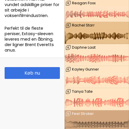
Reagan Foxx
K
vundet adskillige priser for
sit arbejde i
voksenfilmindustrien.
Rachel Starr
K
Perfekt til de fleste
peniser, Extasy-sleeven
leveres med en åbning,
der ligner Brent Everetts
Daphne Laat
K
anus.
Kayley Gunner
K
Køb nu
Tanya Tate
K
Feel Stroker
K