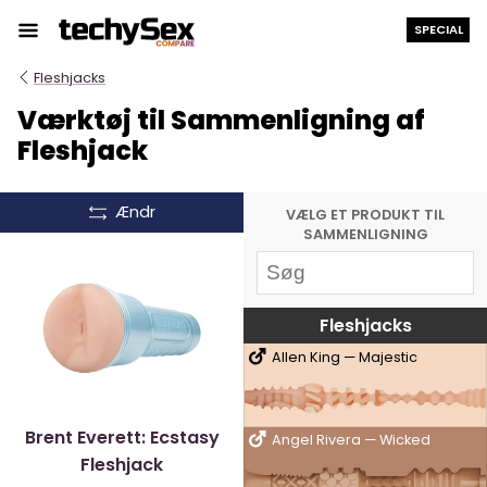
Hop
SPECIAL
til
indholdet
Fleshjacks
Værktøj til Sammenligning af
Fleshjack
Ændr
VÆLG ET PRODUKT TIL
SAMMENLIGNING
Fleshjacks
Allen King — Majestic
Brent Everett: Ecstasy
Angel Rivera — Wicked
Fleshjack