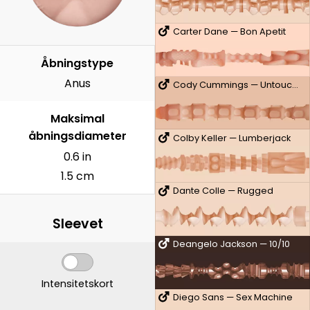
Carter Dane — Bon Apetit
Åbningstype
Anus
Cody Cummings — Untouched
Maksimal
åbningsdiameter
Colby Keller — Lumberjack
0.6 in
1.5 cm
Dante Colle — Rugged
Sleevet
Deangelo Jackson — 10/10
Intensitetskort
Diego Sans — Sex Machine