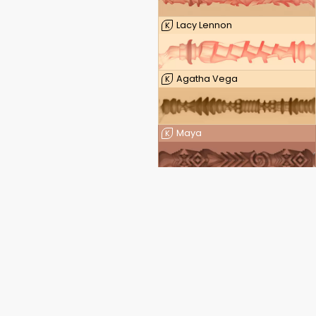
Lacy Lennon
K
Agatha Vega
K
Maya
K
Luxy Dutch
K
Leigh Raven — FeelLeigh
K
Leigh Raven — FeelLeigh Mouth
K