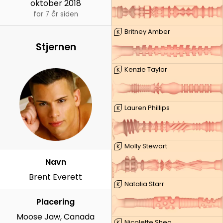
oktober 2018
for 7 år siden
Britney Amber
K
Stjernen
Kenzie Taylor
K
Lauren Phillips
K
Molly Stewart
K
Navn
Brent Everett
Natalia Starr
K
Placering
Moose Jaw, Canada
Nicolette Shea
K