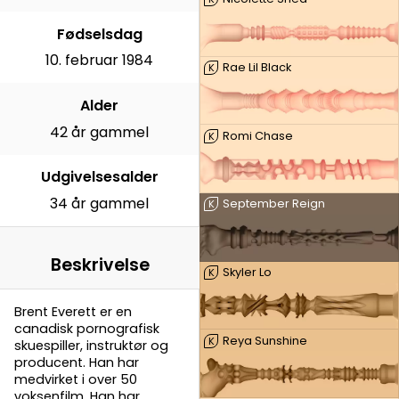
Fødselsdag
10. februar 1984
Rae Lil Black
K
Alder
42 år gammel
Romi Chase
K
Udgivelsesalder
34 år gammel
September Reign
K
Beskrivelse
Skyler Lo
K
Brent Everett er en
canadisk pornografisk
Reya Sunshine
K
skuespiller, instruktør og
producent. Han har
medvirket i over 50
voksenfilm. Han har