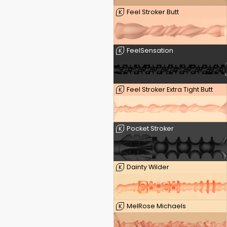
Feel Stroker Butt
K
FeelSensation
K
Feel Stroker Extra Tight Butt
K
Pocket Stroker
K
Dainty Wilder
K
MelRose Michaels
K