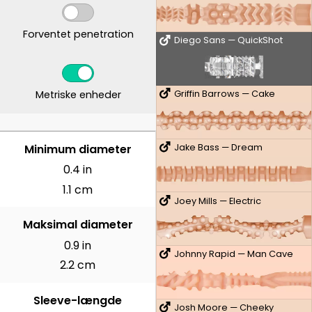
Forventet penetration
Diego Sans — QuickShot
Metriske enheder
Griffin Barrows — Cake
CENTIMETER
Minimum diameter
Jake Bass — Dream
0.4 in
1.1 cm
Joey Mills — Electric
Maksimal diameter
0.9 in
Johnny Rapid — Man Cave
2.2 cm
Sleeve-længde
Josh Moore — Cheeky