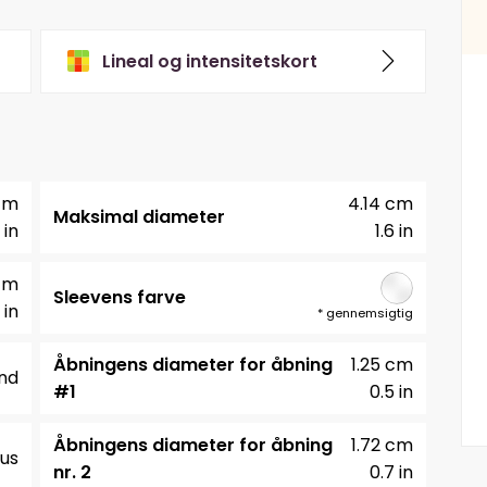
Lineal og intensitetskort
 cm
4.14 cm
Maksimal diameter
 in
1.6 in
cm
Sleevens farve
 in
*
gennemsigtig
Åbningens diameter for åbning
1.25 cm
nd
#1
0.5 in
Åbningens diameter for åbning
1.72 cm
us
nr. 2
0.7 in