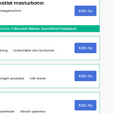
atisk masturbator
Køb nu
evægelser/min.
behør til
Boomer Banks: QuickShot Fleshjack
Køb nu
kning
Understøtter alle Quickshots
Køb nu
shlight-produkter
USB-drevet
Køb nu
 overflader
Håndfri oplevelse