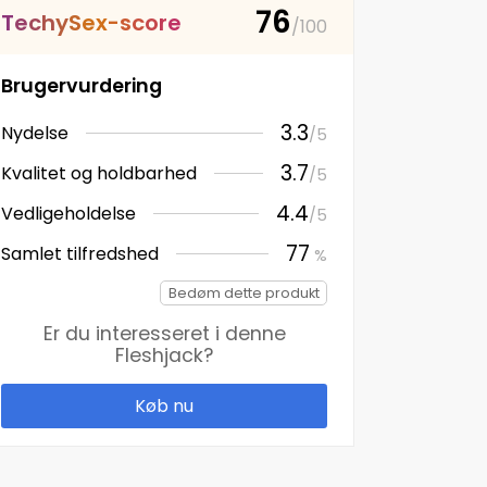
76
T
e
c
h
y
S
e
x
-
s
c
o
r
e
/100
Brugervurdering
3.3
Nydelse
/5
3.7
Kvalitet og holdbarhed
/5
4.4
Vedligeholdelse
/5
77
Samlet tilfredshed
%
Bedøm dette produkt
Er du interesseret i denne
Fleshjack
?
Køb nu