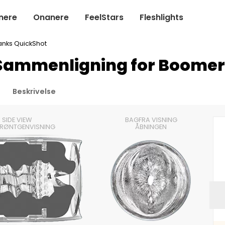
nere
Onanere
FeelStars
Fleshlights
nks QuickShot
 Sammenligning for Boome
Beskrivelse
SIDE VIEW
BAGFRA VISNING
 RØNTGENVISNING
ÅBNINGEN