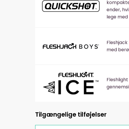
kompakte 
ender, hv
lege med 
Fleshjack
med berøm
Fleshlight
gennemsig
Tilgængelige tilføjelser