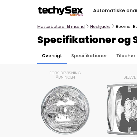
Hop
Automatiske ona
til
indholdet
Masturbatorer til mænd
Fleshjacks
Boomer Ba
Specifikationer og
Oversigt
Specifikationer
Tilbehør
FORSIDEVISNING
ÅBNINGEN
SLEEVE