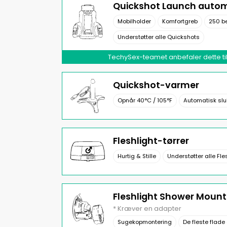
Quickshot Launch autom
Mobilholder
Komfortgreb
250 b
Understøtter alle Quickshots
TechySex-teamet anbefaler dette til
Quickshot-varmer
Opnår 40°C / 105°F
Automatisk slu
Fleshlight-tørrer
Hurtig & Stille
Understøtter alle Fle
Fleshlight Shower Mount
* Kræver en adapter
Sugekopmontering
De fleste flade