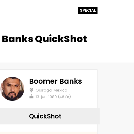
SPECIAL
r Banks QuickShot
Boomer Banks
Quiroga, Mexico
13. juni 1980 (46 år)
QuickShot