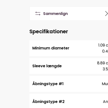
Sammenlign
Specifikationer
1.09
Minimum diameter
0.4
8.89 
Sleeve længde
3.5
Åbningstype #1
Mu
Åbningstype #2
An