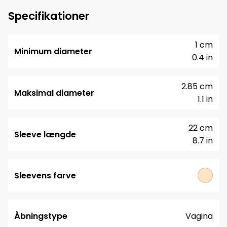
Specifikationer
1 cm
Minimum diameter
0.4 in
2.85 cm
Maksimal diameter
1.1 in
22 cm
Sleeve længde
8.7 in
Sleevens farve
Åbningstype
Vagina