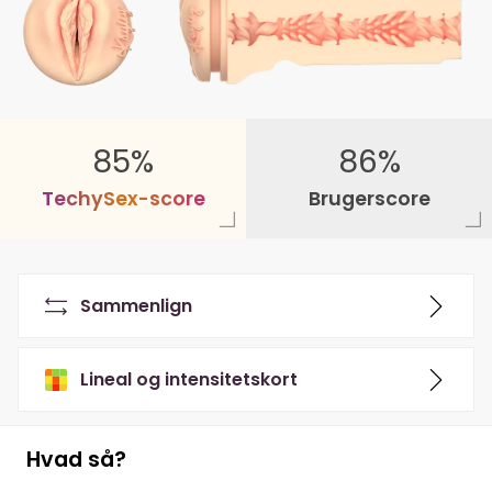
85%
86%
T
e
c
h
y
S
e
x
-
s
c
o
r
e
Brugerscore
Sammenlign
Lineal og intensitetskort
Hvad så?