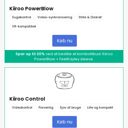
Kiiroo PowerBlow
Sugekontrol
Video-synkronisering
Stille & Diskret
VR-kompatibel
Køb nu
Spar op til 20%
ved at bestille et kombotilbud: Kiiroo
PowerBlow + FeelKayley sleeve.
Kiiroo Control
Videokontrol
Parvenlig
Sjov at bruge
Lille og kompakt
Køb nu