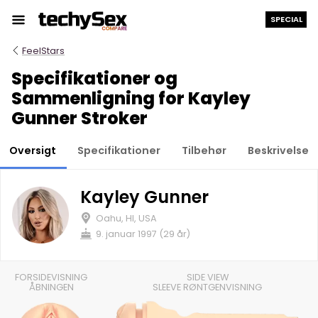
Hop
SPECIAL
til
indholdet
FeelStars
Specifikationer og
Sammenligning for Kayley
Gunner Stroker
Oversigt
Specifikationer
Tilbehør
Beskrivelse
Kayley Gunner
Oahu, HI, USA
9. januar 1997 (29 år)
FORSIDEVISNING
SIDE VIEW
ÅBNINGEN
SLEEVE RØNTGENVISNING