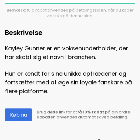
Bemærk:
fuld rabat anvendes på betalingssiden, når du køber
via links på denne side.
Beskrivelse
Kayley Gunner er en voksenunderholder, der
har skabt sig et navn i branchen.
Hun er kendt for sine unikke optrædener og
fortsætter med at øge sin loyale fanskare på
flere platforme.
Brug dette link for at få
10% rabat
på din ordre.
Køb nu
Rabatten anvendes automatisk ved betaling.