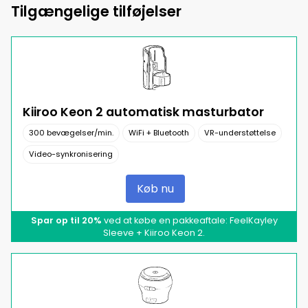
Tilgængelige tilføjelser
Kiiroo Keon 2 automatisk masturbator
300 bevægelser/min.
WiFi + Bluetooth
VR-understøttelse
Video-synkronisering
Køb nu
Spar op til 20%
ved at købe en pakkeaftale: FeelKayley
Sleeve + Kiiroo Keon 2.