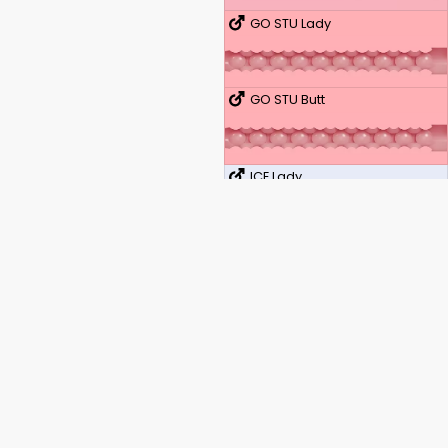
GO STU Lady
GO STU Butt
ICE Lady
ICE Butt
Quickshot STU
Quickshot STU