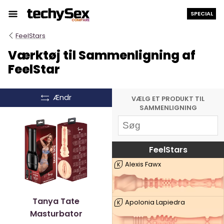
Hop
SPECIAL
til
indholdet
FeelStars
Værktøj til Sammenligning af
FeelStar
Ændr
VÆLG ET PRODUKT TIL
SAMMENLIGNING
FeelStars
Alexis Fawx
K
Tanya Tate
Apolonia Lapiedra
K
Masturbator