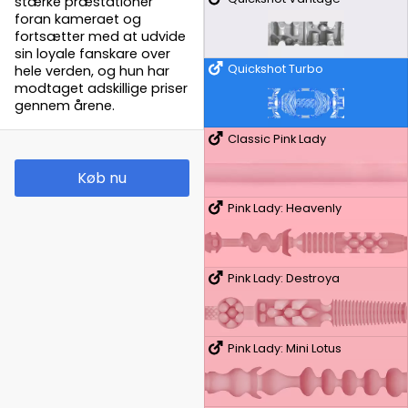
stærke præstationer
foran kameraet og
fortsætter med at udvide
sin loyale fanskare over
Quickshot Turbo
hele verden, og hun har
modtaget adskillige priser
gennem årene.
Classic Pink Lady
Køb nu
Pink Lady: Heavenly
Pink Lady: Destroya
Pink Lady: Mini Lotus