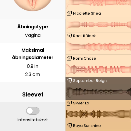
Nicolette Shea
K
Åbningstype
Vagina
Rae Lil Black
K
Maksimal
åbningsdiameter
Romi Chase
K
0.9 in
2.3 cm
September Reign
K
Sleevet
Skyler Lo
K
Intensitetskort
Reya Sunshine
K