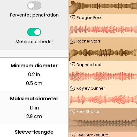
Forventet penetration
Reagan Foxx
K
Metriske enheder
Rachel Starr
K
CENTIMETER
Minimum diameter
Daphne Laat
K
0.2 in
0.5 cm
Kayley Gunner
K
Maksimal diameter
1.1 in
Feel Stroker
K
2.9 cm
Sleeve-længde
Feel Stroker Butt
K