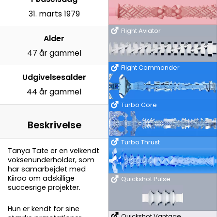
31. marts 1979
Flight Aviator
Alder
47 år gammel
Flight Commander
Udgivelsesalder
44 år gammel
Turbo Core
Beskrivelse
Turbo Thrust
Tanya Tate er en velkendt
voksenunderholder, som
har samarbejdet med
Kiiroo om adskillige
Quickshot Pulse
succesrige projekter.
Hun er kendt for sine
Quickshot Vantage