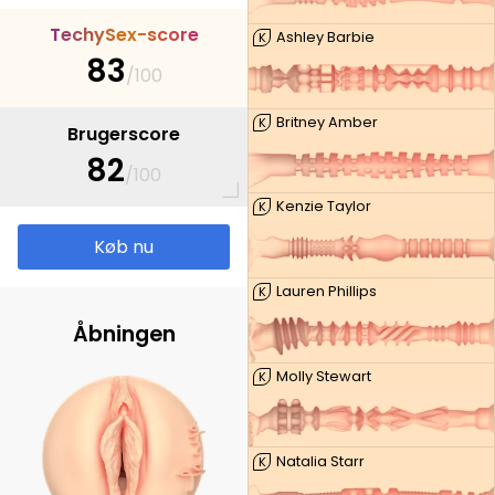
T
e
c
h
y
S
e
x
-
s
c
o
r
e
Ashley Barbie
K
83
/100
Britney Amber
K
Brugerscore
82
/100
Kenzie Taylor
K
Køb nu
Lauren Phillips
K
Åbningen
Molly Stewart
K
Natalia Starr
K