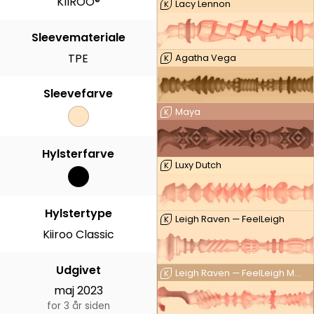
KIIROO®
Lacy Lennon
K
Sleevemateriale
TPE
Agatha Vega
K
Sleevefarve
Maya
K
Hylsterfarve
Luxy Dutch
K
Hylstertype
Leigh Raven — FeelLeigh
K
Kiiroo Classic
Udgivet
Leigh Raven — FeelLeigh Mouth
K
maj 2023
for 3 år siden