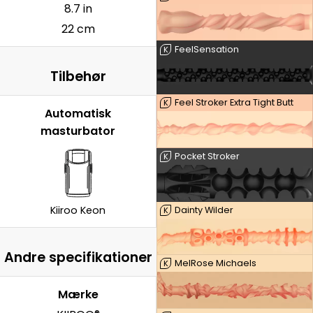
8.7 in
22 cm
FeelSensation
K
Tilbehør
Feel Stroker Extra Tight Butt
K
Automatisk
masturbator
Pocket Stroker
K
Kiiroo Keon
Dainty Wilder
K
Andre specifikationer
MelRose Michaels
K
Mærke