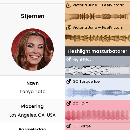
Victoria June — FeelVictoria
K
Stjernen
Victoria June — FeelVictoria Mouth
K
Fleshlight masturbatorer
Flight Pilot
GO Torque Ice
Navn
Tanya Tate
GO JOLT
Placering
Los Angeles, CA, USA
GO Surge
Fødselsdag