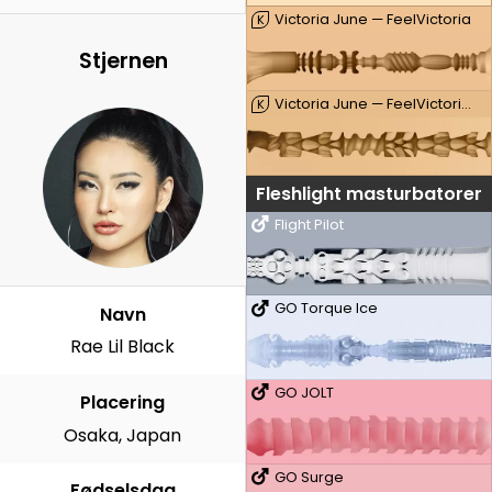
Victoria June — FeelVictoria
K
Stjernen
Victoria June — FeelVictoria Mouth
K
Fleshlight masturbatorer
Flight Pilot
GO Torque Ice
Navn
Rae Lil Black
GO JOLT
Placering
Osaka, Japan
GO Surge
Fødselsdag