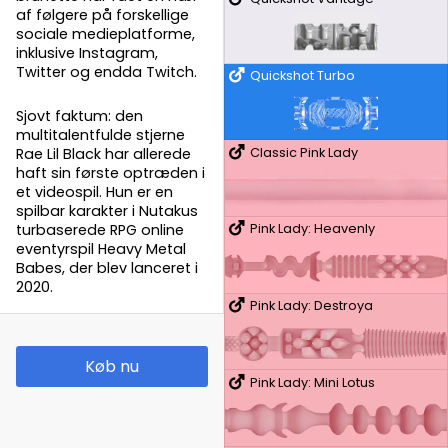
af følgere på forskellige
sociale medieplatforme,
inklusive Instagram,
Twitter og endda Twitch.
Quickshot Turbo
Sjovt faktum: den
multitalentfulde stjerne
Classic Pink Lady
Rae Lil Black har allerede
haft sin første optræden i
et videospil. Hun er en
spilbar karakter i Nutakus
turbaserede RPG online
Pink Lady: Heavenly
eventyrspil Heavy Metal
Babes, der blev lanceret i
2020.
Pink Lady: Destroya
Køb nu
Pink Lady: Mini Lotus