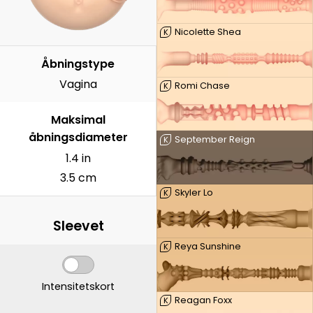
Nicolette Shea
K
Åbningstype
Vagina
Romi Chase
K
Maksimal
åbningsdiameter
September Reign
K
1.4 in
3.5 cm
Skyler Lo
K
Sleevet
Reya Sunshine
K
Intensitetskort
Reagan Foxx
K