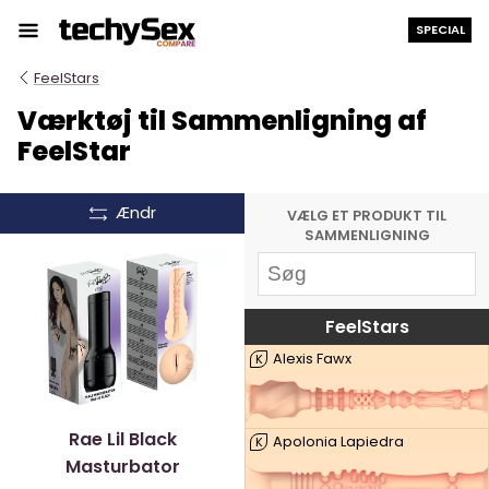
Hop
SPECIAL
til
indholdet
FeelStars
Værktøj til Sammenligning af
FeelStar
Ændr
VÆLG ET PRODUKT TIL
SAMMENLIGNING
FeelStars
Alexis Fawx
K
Rae Lil Black
Apolonia Lapiedra
K
Masturbator