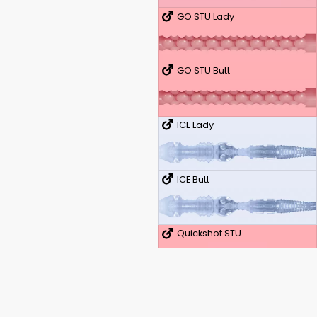
GO STU Lady
GO STU Butt
ICE Lady
ICE Butt
Quickshot STU
Quickshot STU