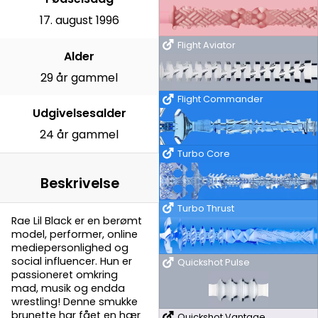
17. august 1996
Flight Aviator
Alder
29 år gammel
Flight Commander
Udgivelsesalder
24 år gammel
Turbo Core
Beskrivelse
Turbo Thrust
Rae Lil Black er en berømt
model, performer, online
mediepersonlighed og
social influencer. Hun er
Quickshot Pulse
passioneret omkring
mad, musik og endda
wrestling! Denne smukke
brunette har fået en hær
Quickshot Vantage