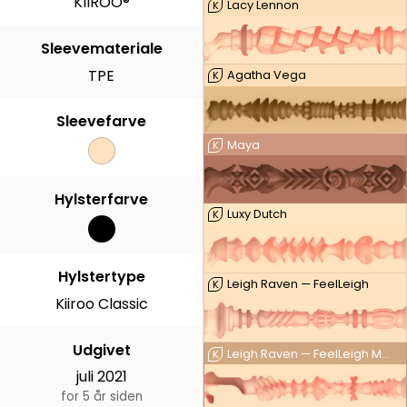
KIIROO®
Lacy Lennon
K
Sleevemateriale
TPE
Agatha Vega
K
Sleevefarve
Maya
K
Hylsterfarve
Luxy Dutch
K
Hylstertype
Leigh Raven — FeelLeigh
K
Kiiroo Classic
Udgivet
Leigh Raven — FeelLeigh Mouth
K
juli 2021
for 5 år siden