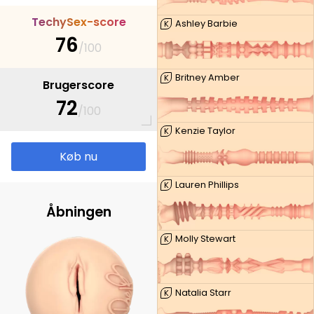
T
e
c
h
y
S
e
x
-
s
c
o
r
e
Ashley Barbie
K
76
/100
Britney Amber
K
Brugerscore
72
/100
Kenzie Taylor
K
Køb nu
Lauren Phillips
K
Åbningen
Molly Stewart
K
Natalia Starr
K