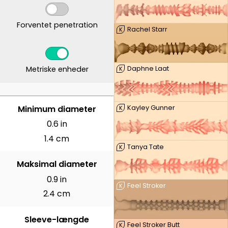
Forventet penetration
Rachel Starr
K
Metriske enheder
Daphne Laat
K
CENTIMETER
Minimum diameter
Kayley Gunner
K
0.6 in
1.4 cm
Tanya Tate
K
Maksimal diameter
0.9 in
Feel Stroker
K
2.4 cm
Sleeve-længde
Feel Stroker Butt
K