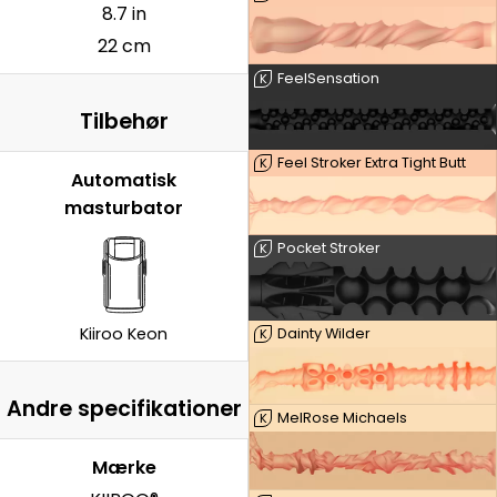
8.7 in
22 cm
FeelSensation
K
Tilbehør
Feel Stroker Extra Tight Butt
K
Automatisk
masturbator
Pocket Stroker
K
Kiiroo Keon
Dainty Wilder
K
Andre specifikationer
MelRose Michaels
K
Mærke