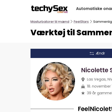
Hop
Automatiske ona
til
indholdet
Masturbatorer til mænd
FeelStars
Sammenlig
Værktøj til Sammen
Ændr
Nicolette
Las Vegas, NV
18. november 
39 år gamme
FeelNicolet