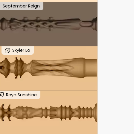
September Reign
Skyler Lo
K
Reya Sunshine
K