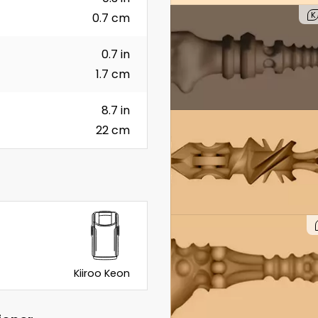
K
0.7 cm
0.7 in
1.7 cm
8.7 in
22 cm
Kiiroo Keon