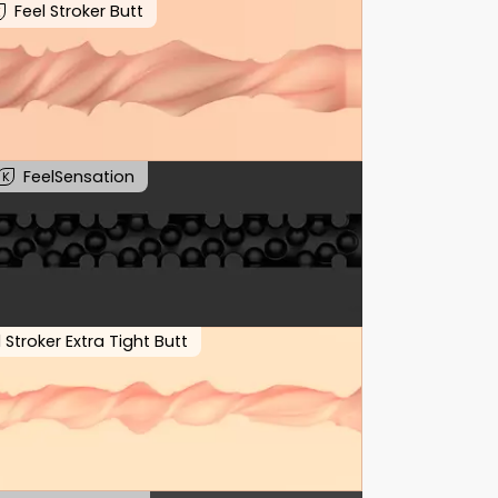
Feel Stroker Butt
K
FeelSensation
K
l Stroker Extra Tight Butt