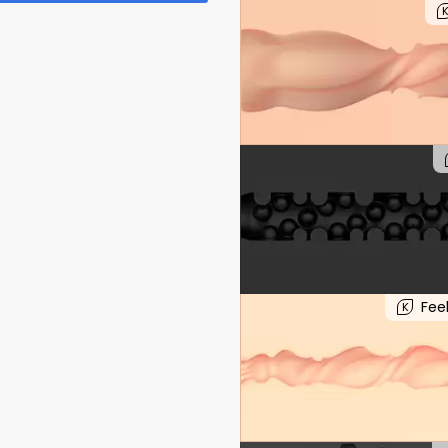
Fee
K