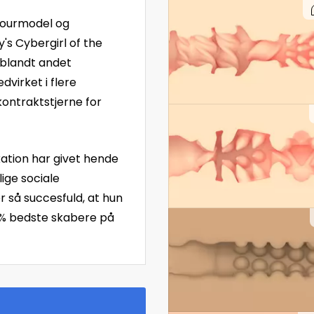
mourmodel og
's Cybergirl of the
 blandt andet
virket i flere
kontraktstjerne for
ation har givet hende
lige sociale
r så succesfuld, at hun
03% bedste skabere på