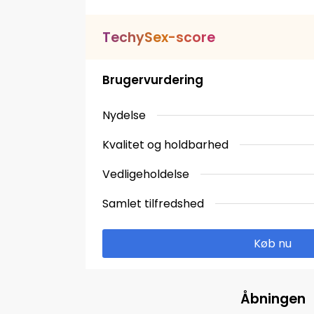
T
e
c
h
y
S
e
x
-
s
c
o
r
e
Brugervurdering
Nydelse
Kvalitet og holdbarhed
Vedligeholdelse
Samlet tilfredshed
Køb nu
Åbningen