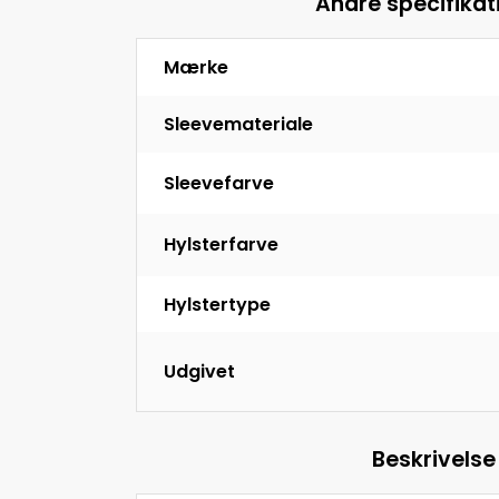
Andre specifikat
Mærke
Sleevemateriale
Sleevefarve
Hylsterfarve
Hylstertype
Udgivet
Beskrivelse