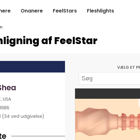
nere
Onanere
FeelStars
Fleshlights
n
ligning af FeelStar
VÆLG ET P
 Shea
, USA
1986
l
(34 ved udgivelse)
te