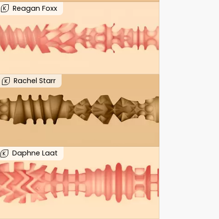
Reagan Foxx
K
Rachel Starr
K
Daphne Laat
K