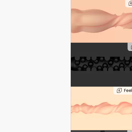
Fee
K