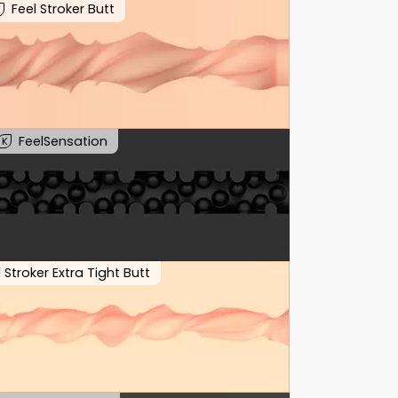
Feel Stroker Butt
K
FeelSensation
K
l Stroker Extra Tight Butt