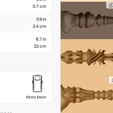
K
0.7 cm
0.9 in
2.4 cm
8.7 in
22 cm
Kiiroo Keon