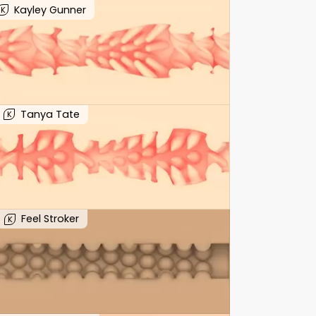
Kayley Gunner
K
Tanya Tate
K
Feel Stroker
K