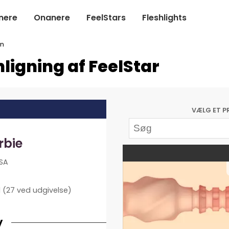
nere
Onanere
FeelStars
Fleshlights
n
ligning af FeelStar
VÆLG ET P
rbie
USA
l
(27 ved udgivelse)
y