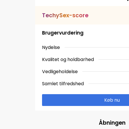
T
e
c
h
y
S
e
x
-
s
c
o
r
e
Brugervurdering
Nydelse
Kvalitet og holdbarhed
Vedligeholdelse
Samlet tilfredshed
Køb nu
Åbningen