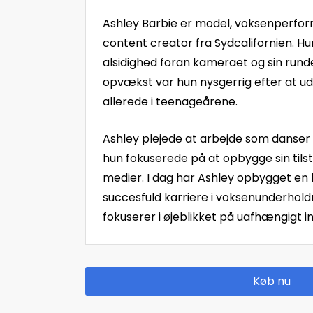
Ashley Barbie er model, voksenperfo
content creator fra Sydcalifornien. Hun
alsidighed foran kameraet og sin rund
opvækst var hun nysgerrig efter at udf
allerede i teenageårene.
Ashley plejede at arbejde som danser 
hun fokuserede på at opbygge sin til
medier. I dag har Ashley opbygget en 
succesfuld karriere i voksenunderhol
fokuserer i øjeblikket på uafhængigt i
Køb nu