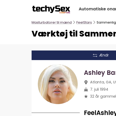
Hop
Automatiske ona
til
indholdet
Masturbatorer til mænd
FeelStars
Sammenlig
Værktøj til Sammen
Ændr
Ashley Ba
Atlanta, GA, 
7. juli 1994
32 år gamme
FeelAshle