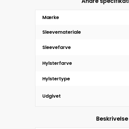
Andre specifikat
Mærke
Sleevemateriale
Sleevefarve
Hylsterfarve
Hylstertype
Udgivet
Beskrivelse