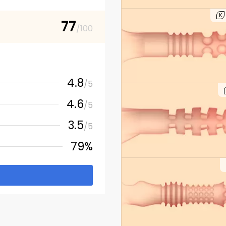
K
77
/100
4.8
/5
4.6
/5
3.5
/5
79%