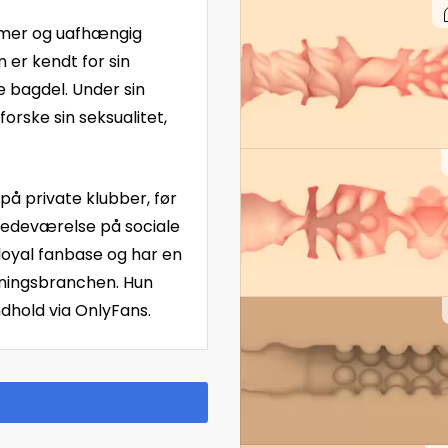
rmer og uafhængig
 er kendt for sin
e bagdel. Under sin
orske sin seksualitet,
på private klubber, før
stedeværelse på sociale
loyal fanbase og har en
dningsbranchen. Hun
ndhold via OnlyFans.