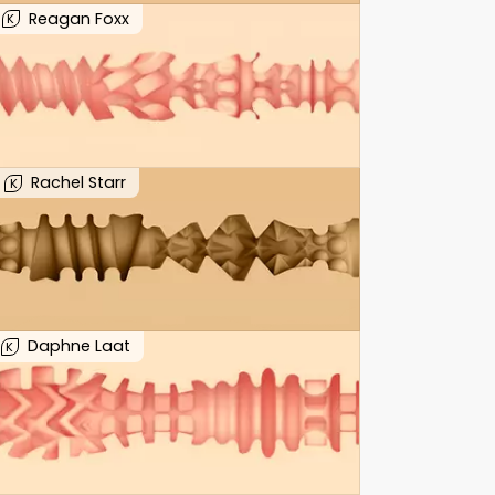
Reagan Foxx
K
Rachel Starr
K
Daphne Laat
K